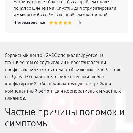
матрицу, но все обошлось, была проблема, как я
понял со шлейфами. Спустя 3 дня отрмонтировали
и у меня не было больше проблем с картинкой
телевизора, поэтому смело могу рекомендовать
5
Итоговая оценка:
Сервисный центр LGASC специализируется на
техническом обслуживании и восстановлении
профессиональных систем отображения LG в Ростове-
на-Дону. Мы работаем с видеостенами любых
конфигураций, обеспечивая точную настройку и
компонентный ремонт для корпоративных и частных
клиентов.
Частые причины поломок и
симптомы