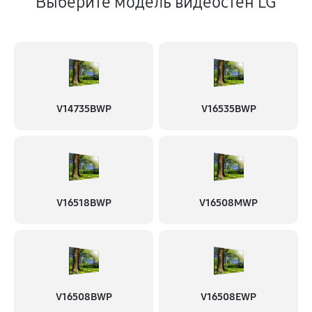
Выберите модель видеостен LG
V14735BWP
V16535BWP
V16518BWP
V16508MWP
V16508BWP
V16508EWP