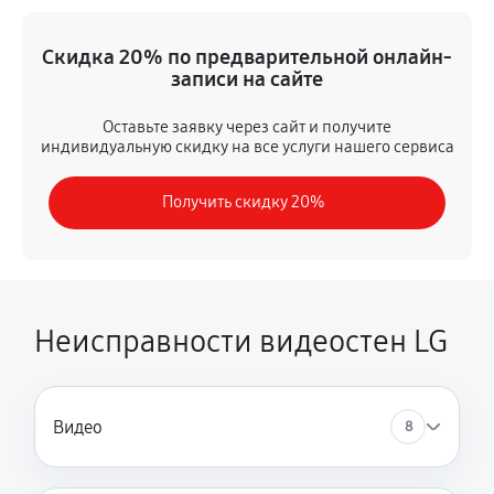
Ремонт кнопки
Скидка 20% по предварительной онлайн-
590 руб
60 минут
записи на сайте
Комплексная чистка
Оставьте заявку через сайт и получите
индивидуальную скидку на все услуги нашего сервиса
540 руб
60 минут
Получить скидку 20%
Замена дисплея (экрана)
1800 руб
60 минут
Модернизация
1980 руб
60 минут
Неисправности видеостен LG
Видео
8